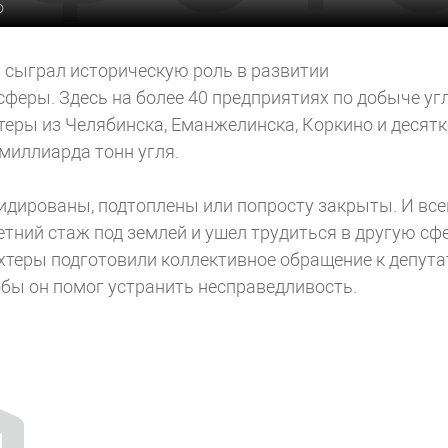
о
 сыграл историческую роль в развитии
феры. Здесь на более 40 предприятиях по добыче уг
еры из Челябинска, Еманжелинска, Коркино и десят
миллиарда тонн угля.
видированы, подтоплены или попросту закрыты. И вс
тний стаж под землей и ушел трудиться в другую сфе
хтеры подготовили коллективное обращение к депута
бы он помог устранить несправедливость.