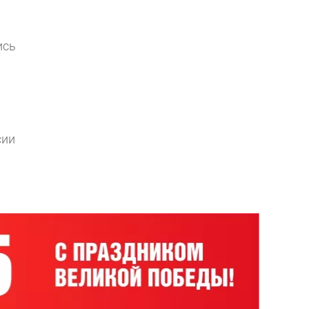
ись
сии