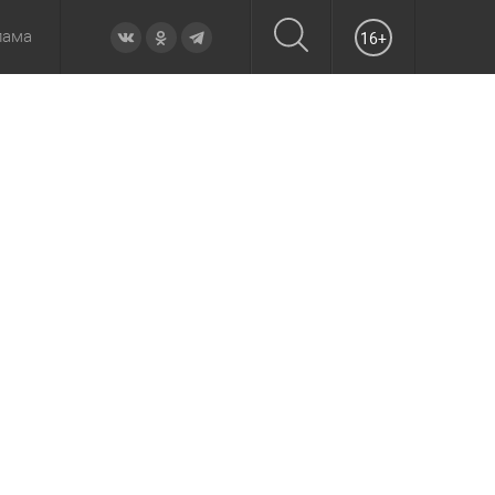
лама
16+
овье
а неделю
Образование
Вчера
Вечерние
Происшествия
Утренние
Официально