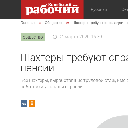
Рубрики
Сет
Главная
Общество
Шахтеры требуют справедливы
Общество
Экон
04 марта 2020 16:30
ОБЩЕСТВО
Шахтеры требуют спр
пенсии
Все шахтеры, выработавшие трудовой стаж, имею
работники угольной отрасли.