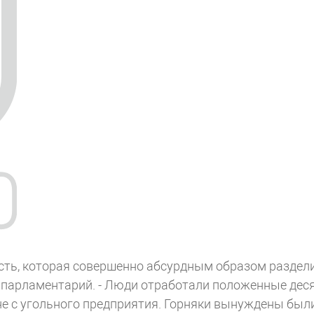
ость, которая совершенно абсурдным образом раздел
тил парламентарий. - Люди отработали положенные дес
 не с угольного предприятия. Горняки вынуждены был