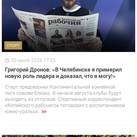
СПОРТ
30 июля 2026 17:35
Григорий Дронов: «В Челябинске я примерил
новую роль лидера и доказал, что я могу!»
Старт предсезонки Континентальной хоккейной
лиги совсем близко. В начале августа клубы будут
выходить из отпусков. Спортивный корреспондент
«Копейского рабочего» поговорил с воспитанником
южно-уральск...