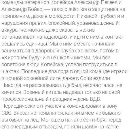
команды ветеранов Копейска Александр Пегеев и
Александр Бойко, –– такого жёсткого защитника не
припомним, даже в молодости. Никакой грубости и
нарушения правил, спокойный, уравновешенный:
аккуратно, можно даже сказать нежно
останавливал нападающих, и идти с ним в контакт
решались единицы. Мы с ним вместе начинали
заниматься в дворовых клубах хоккеем, потом в
«Кировце» будучи ещё школьниками. Мы все
советские люди Копейска, успели потрудиться в
шахтах. Последние два года в одной команде играли
в ночной хоккейной лиге, даже в Сочи ездили.
Никогда не рассказывал, где был, не хвастался, не
кичился. Военный китель надевал только на свой
профессиональный праздник – день ВДВ.
Периодически отлучался в командировки в зону
СВО. Внезапно появлялся, как ни в чём не бывало
выходил на лёд. Мы ещё в начале сентября, перед
его очередным отъездом, гоняли шайбу на катке