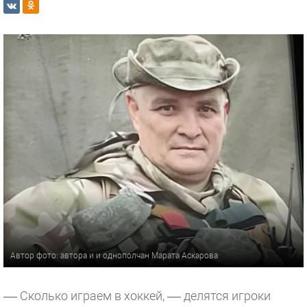
Автор фото: автора и и однополчан Марата Аскарова
–– Сколько играем в хоккей, –– делятся игроки