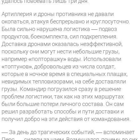
удалось повоевать лишь три дня.
Артиллерия и дроны противника не давали
окопаться, атакуя беспрерывно и круглосуточно.
Была сильно нарушена логистика –– подвоз
продуктов, боекомплекта, сил подкрепления.
Доставка дронами оказалась неэффективной,
поскольку они могут нести небольшие грузы,
например «полторашку» воды. Использовали
«топтунов», добровольцев из числа солдат,
которые в ночное время в специальных плащах,
невидимых тепловизорами, на себе доставляли
грузы. Командир погрузился сразу в решение
проблем логистики, так как на этих маршрутах
были большие потери личного состава. Он сам
решил разработать способы и пути доставки и
получил добро на эти действия от командования.
–– За день до трагических событий, –– вспоминает
Перс, –– сидели за чаем. Возмущался, почему до сих