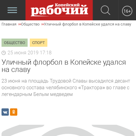
16+
Главная
Общество
Уличный флорбол в Копейске удался на славу
ОБЩЕСТВО
СПОРТ
25 июня 2019 17:18
Уличный флорбол в Копейске удался
на славу
23 июня на площадь Трудовой Славы высадился десант
основного состава челябинского «Трактора» во главе с
легендарным Белым медведем