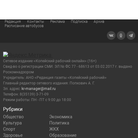
Редакция
Контакты
Реклама
Подписка
Архив
Расписание автобусов
Сетевое издание «Копейский рабочий онлайн» (16+)
Cвид-во о регистрации СМИ: ЭЛ № ФС 77 - 68613 от 03.02.2017 г. выдано
Роскомнадзором
Учредитель: АНО «Редакция газеты «Копейский рабочий»
Главный редактор сетевого издания: Попкович А. Г.
Эл. адрес:
kr-manager@mail.ru
Телефон: 8(35139) 3-71-09
Режим работы: ПН - ПТ с 9:00 до 18:00
Рубрики
Общество
Экономика
Культура
Политика
Спорт
ЖКХ
Здоровье
Образование