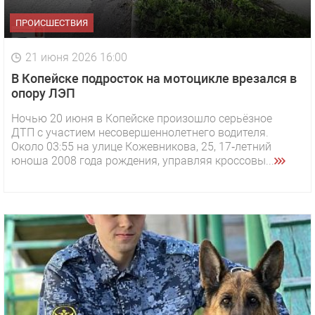
ПРОИСШЕСТВИЯ
21 июня 2026 16:00
В Копейске подросток на мотоцикле врезался в
опору ЛЭП
Ночью 20 июня в Копейске произошло серьёзное
ДТП с участием несовершеннолетнего водителя.
Около 03:55 на улице Кожевникова, 25, 17‑летний
юноша 2008 года рождения, управляя кроссовы...