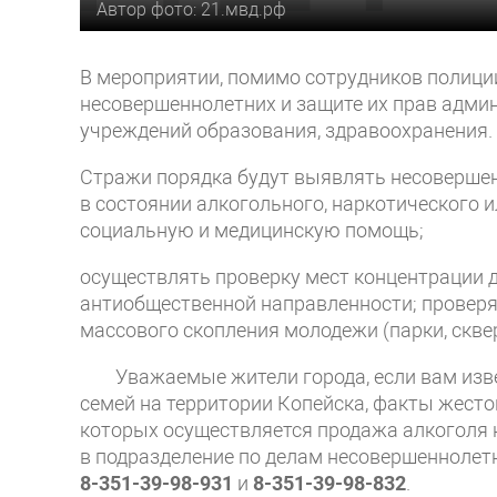
Автор фото: 21.мвд.рф
В мероприятии, помимо сотрудников полици
несовершеннолетних и защите их прав админ
учреждений образования, здравоохранения.
Стражи порядка будут выявлять несоверше
в состоянии алкогольного, наркотического 
социальную и медицинскую помощь;
осуществлять проверку мест концентрации 
антиобщественной направленности; проверя
массового скопления молодежи (парки, скве
Уважаемые жители города, если вам изве
семей на территории Копейска, факты жесток
которых осуществляется продажа алкоголя 
в подразделение по делам несовершеннолетн
8-351-39-98-931
и
8-351-39-98-832
.