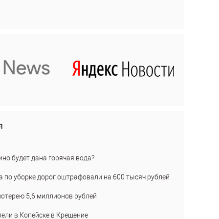
я
ино будет дана горячая вода?
а по уборке дорог оштрафовали на 600 тысяч рублей
лотерею 5,6 миллионов рублей
пели в Копейске в Крещение