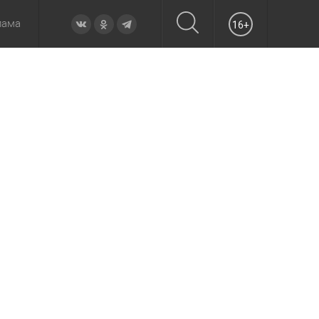
лама
16+
овье
а неделю
Образование
Вчера
Вечерние
Происшествия
Утренние
Официально