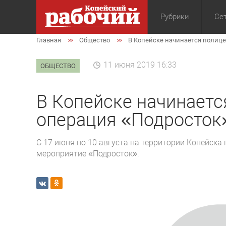
Рубрики
Сет
Главная
Общество
В Копейске начинается полице
Общество
Экон
11 июня 2019 16:33
ОБЩЕСТВО
В Копейске начинаетс
операция «Подросток
С 17 июня по 10 августа на территории Копейск
мероприятие «Подросток».