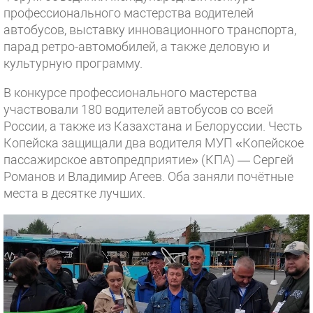
профессионального мастерства водителей
автобусов, выставку инновационного транспорта,
парад ретро-автомобилей, а также деловую и
культурную программу.
В конкурсе профессионального мастерства
участвовали 180 водителей автобусов со всей
России, а также из Казахстана и Белоруссии. Честь
Копейска защищали два водителя МУП «Копейское
пассажирское автопредприятие» (КПА) — Сергей
Романов и Владимир Агеев. Оба заняли почётные
места в десятке лучших.