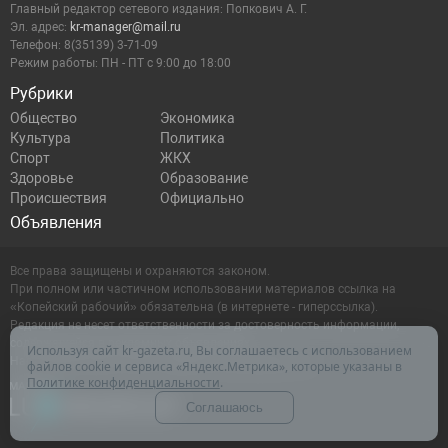
Главный редактор сетевого издания: Попкович А. Г.
Эл. адрес:
kr-manager@mail.ru
Телефон: 8(35139) 3-71-09
Режим работы: ПН - ПТ с 9:00 до 18:00
Рубрики
Общество
Экономика
Культура
Политика
Спорт
ЖКХ
Здоровье
Образование
Происшествия
Официально
Объявления
Все права защищены и охраняются законом.
При полном или частичном использовании материалов ссылка на
«Копейский рабочий» обязательна (в интернете - гиперссылка).
Редакция не несет ответственности за достоверность информации,
содержащейся в рекламных объявлениях.
Используя сайт kr-gazeta.ru, Вы соглашаетесь с использованием
Настоящий ресурс может содержать материалы 16+
файлов cookie и сервиса «Яндекс.Метрика», которые указаны в
Политике конфиденциальности
.
Соглашаюсь