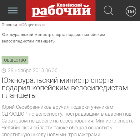
16+
Главная
Общество
Южноуральский министр спорта подарил копейским
велосипедистам планшеты
ОБЩЕСТВО
28 ноября 2013 06:36
Южноуральский министр спорта
подарил копейским велосипедистам
планшеты
Юрий Серебренников вручил подарки ученикам
СДЮСШОР по велоспорту, пострадавшим в аварии под
Саратовом по дороге на соревнования. Министр спорта
Челябинской области также обещал оснастить
спортивную школу новыми тренажерами.