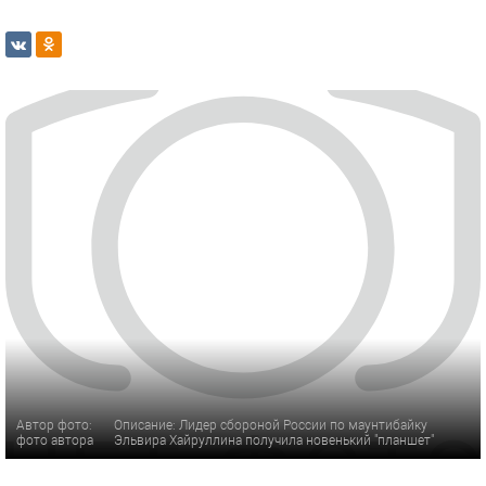
Автор фото:
Описание: Лидер сбороной России по маунтибайку
фото автора
Эльвира Хайруллина получила новенький "планшет"