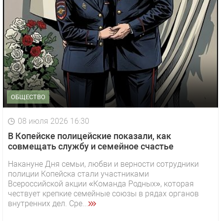
ОБЩЕСТВО
08 июля 2026 16:30
В Копейске полицейские показали, как
совмещать службу и семейное счастье
Накануне Дня семьи, любви и верности сотрудники
полиции Копейска стали участниками
Всероссийской акции «Команда Родных», которая
чествует крепкие семейные союзы в рядах органов
внутренних дел. Сре...