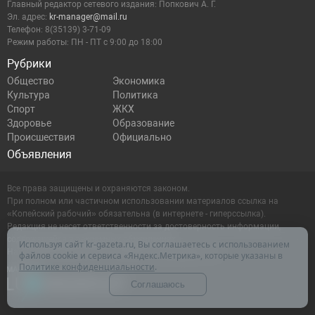
Главный редактор сетевого издания: Попкович А. Г.
Эл. адрес:
kr-manager@mail.ru
Телефон: 8(35139) 3-71-09
Режим работы: ПН - ПТ с 9:00 до 18:00
Рубрики
Общество
Экономика
Культура
Политика
Спорт
ЖКХ
Здоровье
Образование
Происшествия
Официально
Объявления
Все права защищены и охраняются законом.
При полном или частичном использовании материалов ссылка на
«Копейский рабочий» обязательна (в интернете - гиперссылка).
Редакция не несет ответственности за достоверность информации,
содержащейся в рекламных объявлениях.
Используя сайт kr-gazeta.ru, Вы соглашаетесь с использованием
Настоящий ресурс может содержать материалы 16+
файлов cookie и сервиса «Яндекс.Метрика», которые указаны в
Политике конфиденциальности
.
Соглашаюсь