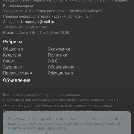
Cвид-во о регистрации СМИ: ЭЛ № ФС 77 - 68613 от 03.02.2017 г. выдано
Роскомнадзором
Учредитель: АНО «Редакция газеты «Копейский рабочий»
Главный редактор сетевого издания: Попкович А. Г.
Эл. адрес:
kr-manager@mail.ru
Телефон: 8(35139) 3-71-09
Режим работы: ПН - ПТ с 9:00 до 18:00
Рубрики
Общество
Экономика
Культура
Политика
Спорт
ЖКХ
Здоровье
Образование
Происшествия
Официально
Объявления
Все права защищены и охраняются законом.
При полном или частичном использовании материалов ссылка на
«Копейский рабочий» обязательна (в интернете - гиперссылка).
Редакция не несет ответственности за достоверность информации,
содержащейся в рекламных объявлениях.
Используя сайт kr-gazeta.ru, Вы соглашаетесь с использованием
Настоящий ресурс может содержать материалы 16+
файлов cookie и сервиса «Яндекс.Метрика», которые указаны в
Политике конфиденциальности
.