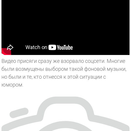
Видео присяги сразу же взорвало соцсети. Многие
были возмущены выбором такой фоновой музыки,
но были и те, кто отнесся к этой ситуации с
юмором.