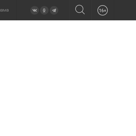
лама
16+
овье
а неделю
Образование
Вчера
Вечерние
Происшествия
Утренние
Официально