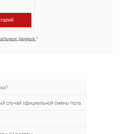
нальных данных.
*
ска?
вый случай официальной смены пола