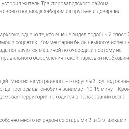
 устроил житель Тракторозаводского района
е своего подъезда забором из прутьев и довершил
рковке, однако те, кто еще не видел подобный спосо
имок в соцсетях. Комментарии были немногочисленн
зда пользуются машиной по очереди, и поэтому не
я правильного оформления такой парковки необходи
ей. Многих не устраивает, что круглый год под окна
когда прогрев автомобиля занимает 10-15 минут. Кро
идомовая территория находится в пользовании всего
собенно много их рядом со старыми 2- и 3-этажками.