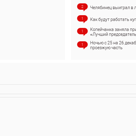
2
Челябинец выиграл в 
1
Как будут работать ку
Копейчанка заняла пр
1
«Лучший председател
Ночью с 25 на 26 дека
1
проезжую часть