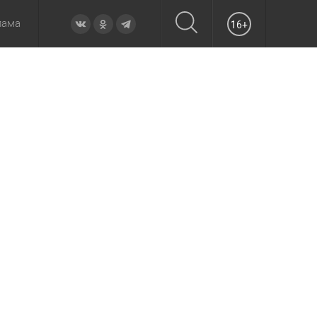
лама
16+
овье
а неделю
Образование
Вчера
Вечерние
Происшествия
Утренние
Официально