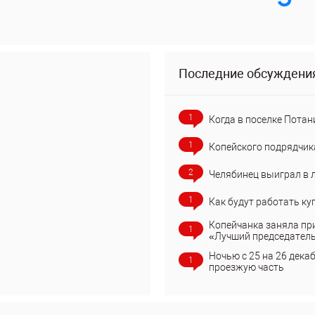
Последние обсуждени
1
Когда в поселке Потан
1
Копейского подрядчик
2
Челябинец выиграл в 
1
Как будут работать ку
Копейчанка заняла пр
1
«Лучший председател
Ночью с 25 на 26 дека
1
проезжую часть