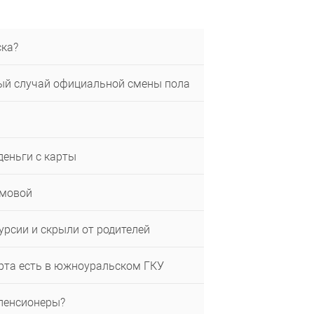
ска?
вый случай официальной смены пола
деньги с карты
омовой
урсии и скрыли от родителей
ерта есть в южноуральском ГКУ
 пенсионеры?