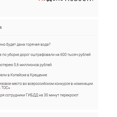
я
ино будет дана горячая вода?
а по уборке дорог оштрафовали на 600 тысяч рублей
лотерею 5,6 миллионов рублей
пели в Копейске в Крещение
изовое место во всероссийском конкурсе в номинации
ь ТОС»
бря сотрудники ГИБДД на 30 минут перекроют