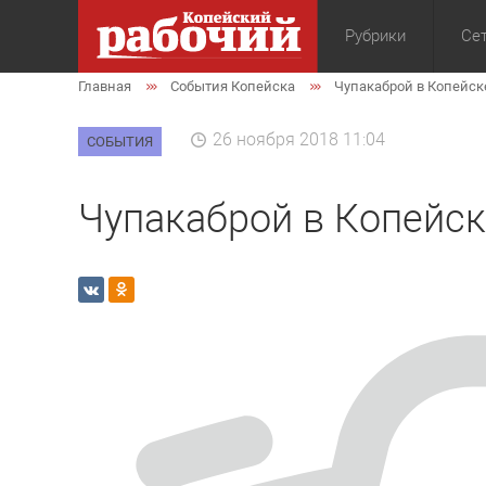
Рубрики
Сет
Главная
События Копейска
Чупакаброй в Копейск
Общество
Экон
26 ноября 2018 11:04
СОБЫТИЯ
Чупакаброй в Копейск