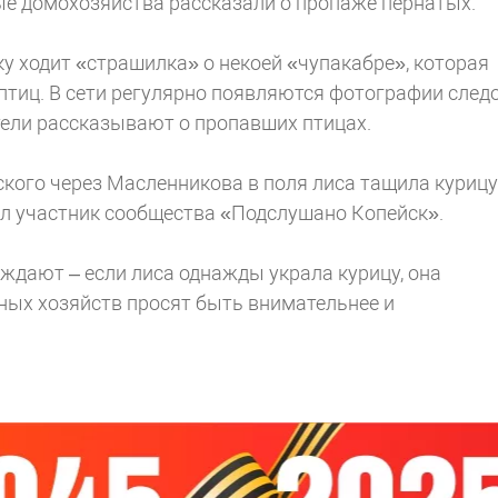
ные домохозяйства рассказали о пропаже пернатых.
ку ходит «страшилка» о некоей «чупакабре», которая
 птиц. В сети регулярно появляются фотографии след
тели рассказывают о пропавших птицах.
ского через Масленникова в поля лиса тащила курицу
зал участник сообщества «Подслушано Копейск».
ждают – если лиса однажды украла курицу, она
ных хозяйств просят быть внимательнее и