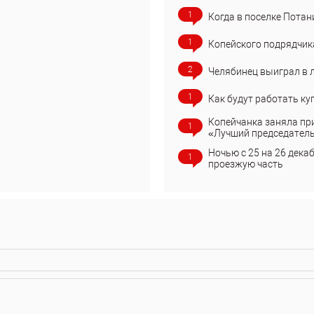
1
Когда в поселке Потан
1
Копейского подрядчик
2
Челябинец выиграл в 
1
Как будут работать ку
Копейчанка заняла пр
1
«Лучший председател
Ночью с 25 на 26 дека
1
проезжую часть