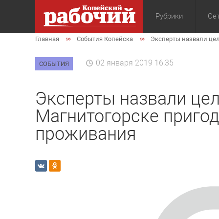
Рубрики
Сет
Главная
События Копейска
Эксперты назвали це
Общество
Экон
02 января 2019 16:35
СОБЫТИЯ
Эксперты назвали це
Магнитогорске приго
проживания