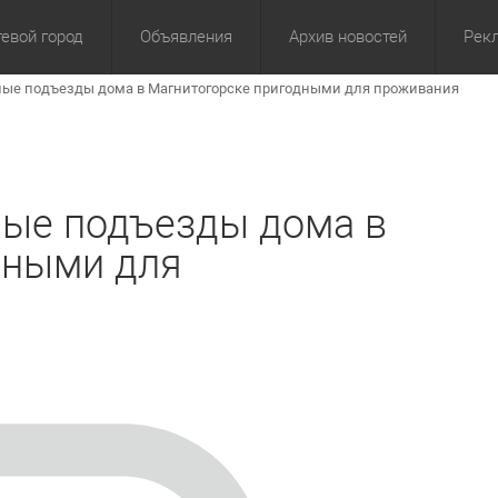
евой город
Объявления
Архив новостей
Рек
лые подъезды дома в Магнитогорске пригодными для проживания
омика
Культура
Политика
За сутки
Спорт
За 3 дня
ЖКХ
Здор
З
лые подъезды дома в
дными для