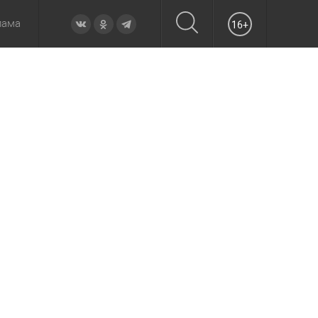
лама
16+
овье
а неделю
Образование
Вчера
Вечерние
Происшествия
Утренние
Официально