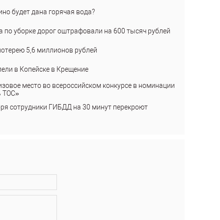
ино будет дана горячая вода?
а по уборке дорог оштрафовали на 600 тысяч рублей
лотерею 5,6 миллионов рублей
пели в Копейске в Крещение
изовое место во всероссийском конкурсе в номинации
ь ТОС»
бря сотрудники ГИБДД на 30 минут перекроют