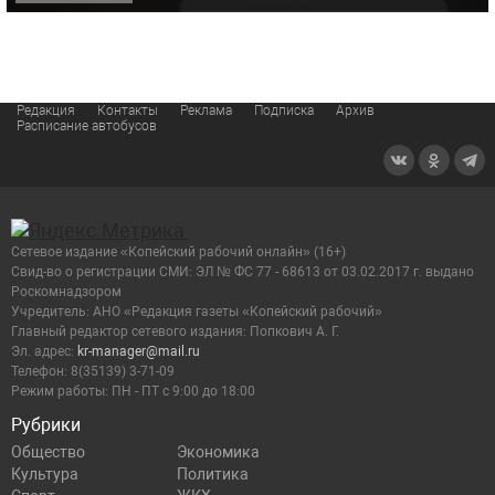
Редакция
Контакты
Реклама
Подписка
Архив
Расписание автобусов
Сетевое издание «Копейский рабочий онлайн» (16+)
Cвид-во о регистрации СМИ: ЭЛ № ФС 77 - 68613 от 03.02.2017 г. выдано
Роскомнадзором
Учредитель: АНО «Редакция газеты «Копейский рабочий»
Главный редактор сетевого издания: Попкович А. Г.
Эл. адрес:
kr-manager@mail.ru
Телефон: 8(35139) 3-71-09
Режим работы: ПН - ПТ с 9:00 до 18:00
Рубрики
Общество
Экономика
Культура
Политика