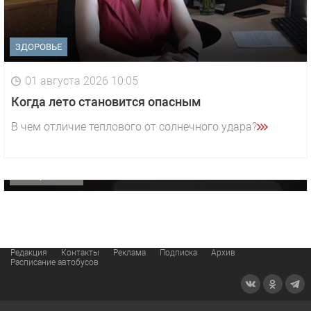
ЗДОРОВЬЕ
01 августа 2026 10:05
1 видео
СМОТРЕТЬ
Когда лето становится опасным
29 октября 2025 15:50
В чем отличие теплового от солнечного удара?
«Звезда» Метрана стала главным героем нового
видео компании
ОФИЦИАЛЬНО
Редакция
Контакты
Реклама
Подписка
Архив
Расписание автобусов