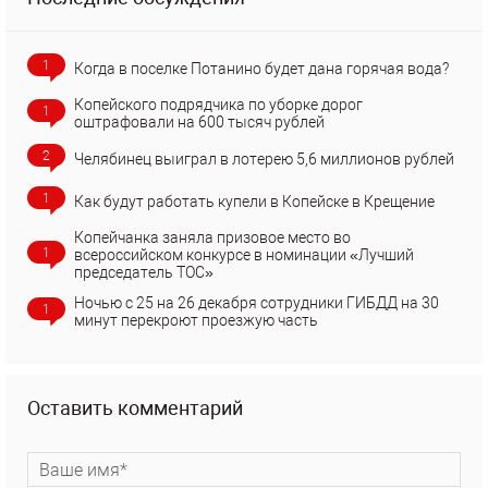
1
Когда в поселке Потанино будет дана горячая вода?
Копейского подрядчика по уборке дорог
1
оштрафовали на 600 тысяч рублей
2
Челябинец выиграл в лотерею 5,6 миллионов рублей
1
Как будут работать купели в Копейске в Крещение
Копейчанка заняла призовое место во
1
всероссийском конкурсе в номинации «Лучший
председатель ТОС»
Ночью с 25 на 26 декабря сотрудники ГИБДД на 30
1
минут перекроют проезжую часть
Оставить комментарий