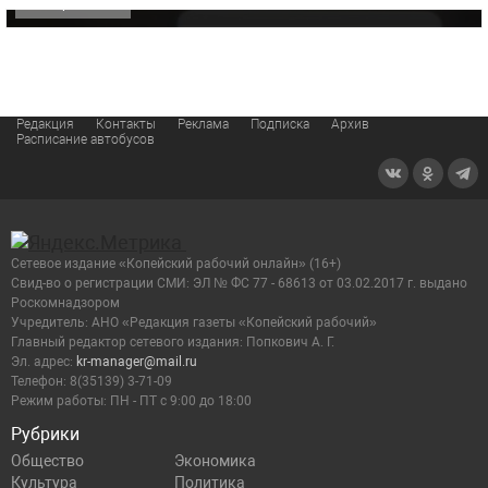
ОФИЦИАЛЬНО
Редакция
Контакты
Реклама
Подписка
Архив
Расписание автобусов
Сетевое издание «Копейский рабочий онлайн» (16+)
Cвид-во о регистрации СМИ: ЭЛ № ФС 77 - 68613 от 03.02.2017 г. выдано
Роскомнадзором
Учредитель: АНО «Редакция газеты «Копейский рабочий»
Главный редактор сетевого издания: Попкович А. Г.
Эл. адрес:
kr-manager@mail.ru
Телефон: 8(35139) 3-71-09
Режим работы: ПН - ПТ с 9:00 до 18:00
Рубрики
Общество
Экономика
Культура
Политика