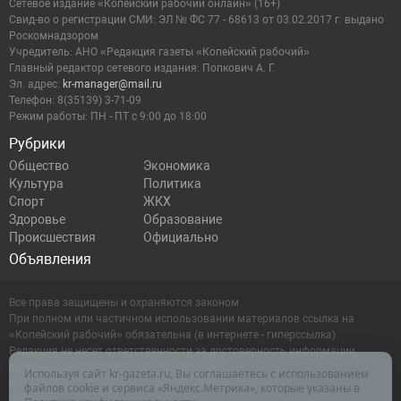
Сетевое издание «Копейский рабочий онлайн» (16+)
Cвид-во о регистрации СМИ: ЭЛ № ФС 77 - 68613 от 03.02.2017 г. выдано
Роскомнадзором
Учредитель: АНО «Редакция газеты «Копейский рабочий»
Главный редактор сетевого издания: Попкович А. Г.
Эл. адрес:
kr-manager@mail.ru
Телефон: 8(35139) 3-71-09
Режим работы: ПН - ПТ с 9:00 до 18:00
Рубрики
Общество
Экономика
Культура
Политика
Спорт
ЖКХ
Здоровье
Образование
Происшествия
Официально
Объявления
Все права защищены и охраняются законом.
При полном или частичном использовании материалов ссылка на
«Копейский рабочий» обязательна (в интернете - гиперссылка).
Редакция не несет ответственности за достоверность информации,
содержащейся в рекламных объявлениях.
Используя сайт kr-gazeta.ru, Вы соглашаетесь с использованием
Настоящий ресурс может содержать материалы 16+
файлов cookie и сервиса «Яндекс.Метрика», которые указаны в