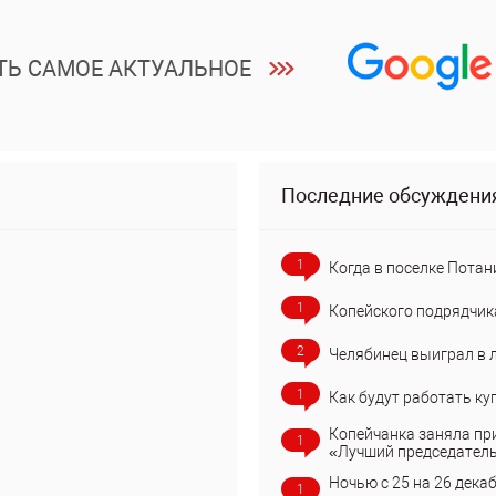
ТЬ САМОЕ АКТУАЛЬНОЕ
Последние обсуждени
1
Когда в поселке Потан
1
Копейского подрядчик
2
Челябинец выиграл в 
1
Как будут работать ку
Копейчанка заняла пр
1
«Лучший председател
Ночью с 25 на 26 дека
1