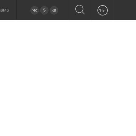
лама
16+
овье
а неделю
Образование
Вчера
Вечерние
Происшествия
Утренние
Официально