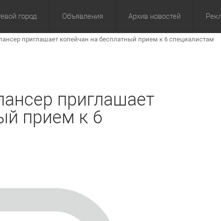
евой город
Объявления
Архив новостей
Рек
ансер приглашает копейчан на бесплатный прием к 6 специалистам
омика
Культура
Политика
За сутки
Спорт
За 3 дня
ЖКХ
Здор
З
пансер приглашает
ый прием к 6