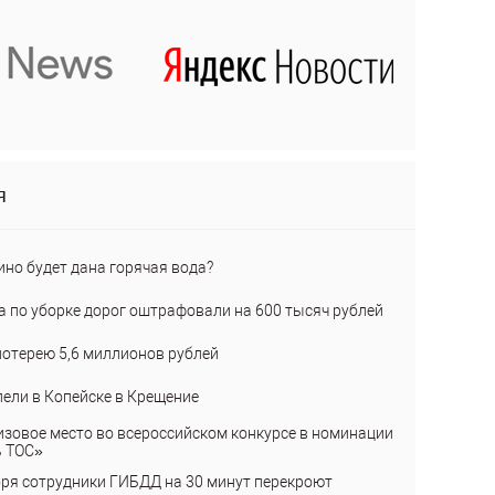
я
ино будет дана горячая вода?
а по уборке дорог оштрафовали на 600 тысяч рублей
лотерею 5,6 миллионов рублей
пели в Копейске в Крещение
изовое место во всероссийском конкурсе в номинации
ь ТОС»
бря сотрудники ГИБДД на 30 минут перекроют