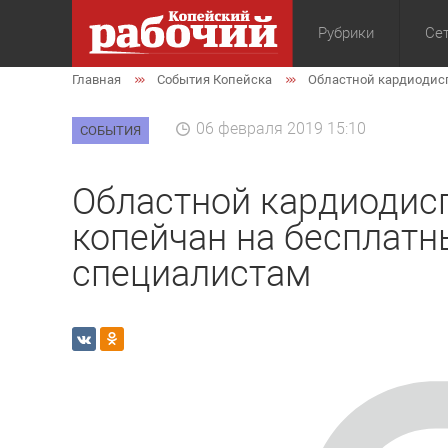
Рубрики
Сет
Главная
События Копейска
Областной кардиодисп
Общество
Экон
06 февраля 2019 15:10
СОБЫТИЯ
Областной кардиодис
копейчан на бесплатн
специалистам