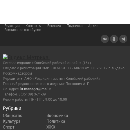
Редакция
Контакты
Реклама
Подписка
Архив
Расписание автобусов
Сетевое издание «Копейский рабочий онлайн» (16+)
Cвид-во о регистрации СМИ: ЭЛ № ФС 77 - 68613 от 03.02.2017 г. выдано
Роскомнадзором
Учредитель: АНО «Редакция газеты «Копейский рабочий»
Главный редактор сетевого издания: Попкович А. Г.
Эл. адрес:
kr-manager@mail.ru
Телефон: 8(35139) 3-71-09
Режим работы: ПН - ПТ с 9:00 до 18:00
Рубрики
Общество
Экономика
Культура
Политика
Спорт
ЖКХ