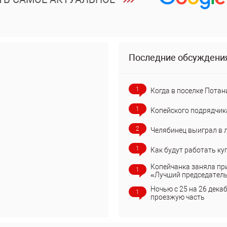
Последние обсуждени
1
Когда в поселке Потан
1
Копейского подрядчик
2
Челябинец выиграл в 
1
Как будут работать ку
Копейчанка заняла пр
1
«Лучший председател
Ночью с 25 на 26 дека
1
проезжую часть