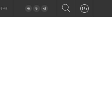
лама
16+
овье
а неделю
Образование
Вчера
Вечерние
Происшествия
Утренние
Официально