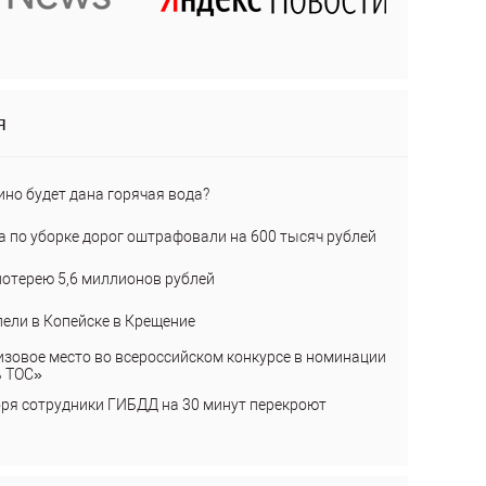
я
ино будет дана горячая вода?
а по уборке дорог оштрафовали на 600 тысяч рублей
лотерею 5,6 миллионов рублей
пели в Копейске в Крещение
изовое место во всероссийском конкурсе в номинации
ь ТОС»
бря сотрудники ГИБДД на 30 минут перекроют