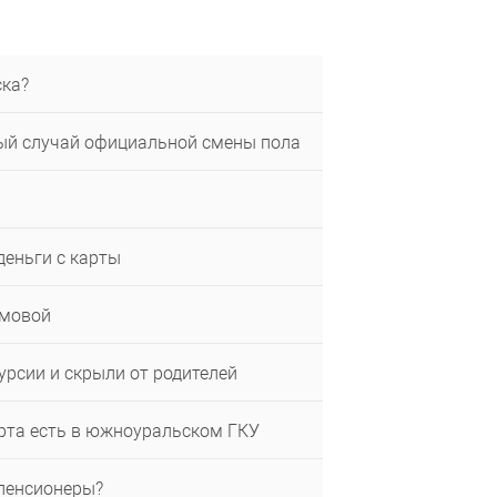
ска?
вый случай официальной смены пола
деньги с карты
омовой
урсии и скрыли от родителей
ерта есть в южноуральском ГКУ
 пенсионеры?