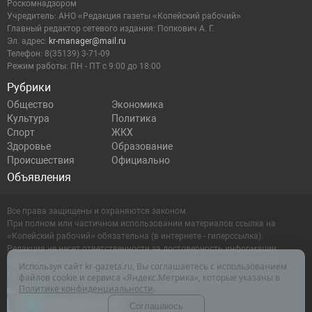
Роскомнадзором
Учредитель: АНО «Редакция газеты «Копейский рабочий»
Главный редактор сетевого издания: Попкович А. Г.
Эл. адрес:
kr-manager@mail.ru
Телефон: 8(35139) 3-71-09
Режим работы: ПН - ПТ с 9:00 до 18:00
Рубрики
Общество
Экономика
Культура
Политика
Спорт
ЖКХ
Здоровье
Образование
Происшествия
Официально
Объявления
Все права защищены и охраняются законом.
При полном или частичном использовании материалов ссылка на
«Копейский рабочий» обязательна (в интернете - гиперссылка).
Редакция не несет ответственности за достоверность информации,
содержащейся в рекламных объявлениях.
Используя сайт kr-gazeta.ru, Вы соглашаетесь с использованием
Настоящий ресурс может содержать материалы 16+
файлов cookie и сервиса «Яндекс.Метрика», которые указаны в
Политике конфиденциальности
.
Соглашаюсь