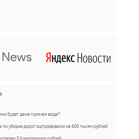
я
ино будет дана горячая вода?
а по уборке дорог оштрафовали на 600 тысяч рублей
лотерею 5,6 миллионов рублей