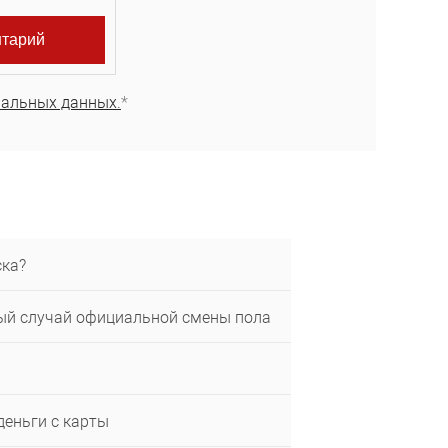
нальных данных.
*
ска?
вый случай официальной смены пола
деньги с карты