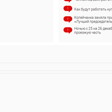
1
Как будут работать ку
Копейчанка заняла пр
1
«Лучший председател
Ночью с 25 на 26 дека
1
проезжую часть