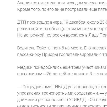
Авария со смертельным исходом унесла жизн
Кроме того, по его вине пострадали еще пяте
ДТП произошло вчера, 19 декабря, около 23-
решил пойти на обгон (в этом месте маневр 
На встречной полосе он врезался в Ладу При
Водитель Тойоты погиб на месте. Его пасса
пассажирку Приоры госпитализировали с т
Медики понадобились еще трем участникам 
пассажирам – 26-летней женщине и 3-летнем
— Сотрудниками ГИБДД установлено, что во
управления транспортными средствами, — у
движения регионального УГИБДД. - Он неод
ответственности за различные правонарушен