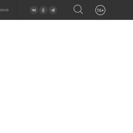
лама
16+
овье
а неделю
Образование
Вчера
Вечерние
Происшествия
Утренние
Официально