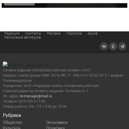
ОФИЦИАЛЬНО
Редакция
Контакты
Реклама
Подписка
Архив
Расписание автобусов
Сетевое издание «Копейский рабочий онлайн» (16+)
Cвид-во о регистрации СМИ: ЭЛ № ФС 77 - 68613 от 03.02.2017 г. выдано
Роскомнадзором
Учредитель: АНО «Редакция газеты «Копейский рабочий»
Главный редактор сетевого издания: Попкович А. Г.
Эл. адрес:
kr-manager@mail.ru
Телефон: 8(35139) 3-71-09
Режим работы: ПН - ПТ с 9:00 до 18:00
Рубрики
Общество
Экономика
Культура
Политика