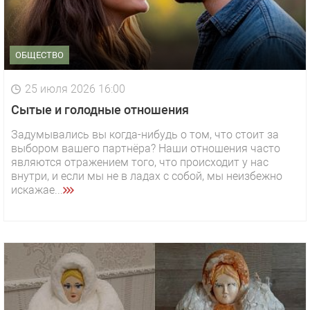
ОБЩЕСТВО
25 июля 2026 16:00
Сытые и голодные отношения
Задумывались вы когда-нибудь о том, что стоит за
выбором вашего партнёра? Наши отношения часто
являются отражением того, что происходит у нас
внутри, и если мы не в ладах с собой, мы неизбежно
искажае...