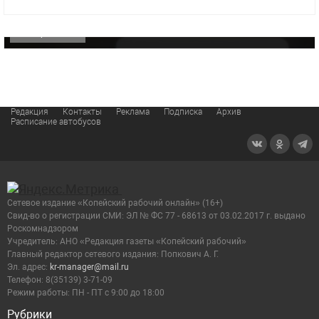
видео компании
ОФИЦИАЛЬНО
Редакция
Контакты
Реклама
Подписка
Архив
Расписание автобусов
Сетевое издание «Копейский рабочий онлайн» (16+)
Cвид-во о регистрации СМИ: ЭЛ № ФС 77 - 68613 от 03.02.2017 г. выдано
Роскомнадзором
Учредитель: АНО «Редакция газеты «Копейский рабочий»
Главный редактор сетевого издания: Попкович А. Г.
Эл. адрес:
kr-manager@mail.ru
Телефон: 8(35139) 3-71-09
Режим работы: ПН - ПТ с 9:00 до 18:00
Рубрики