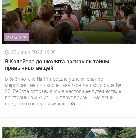
КУЛЬТУРА
23 июля 2026 16:00
В Копейске дошколята раскрыли тайны
привычных вещей
В библиотеке № 11 прошло увлекательное
мероприятие для воспитанников детского сада №
22. Ребята отправились в настоящее путешествие
по страницам книг — и вдруг привычные вещи
предстали перед ними как ...