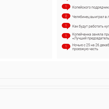
1
Копейского подрядчик
2
Челябинец выиграл в 
1
Как будут работать ку
Копейчанка заняла пр
1
«Лучший председател
Ночью с 25 на 26 дека
1
проезжую часть