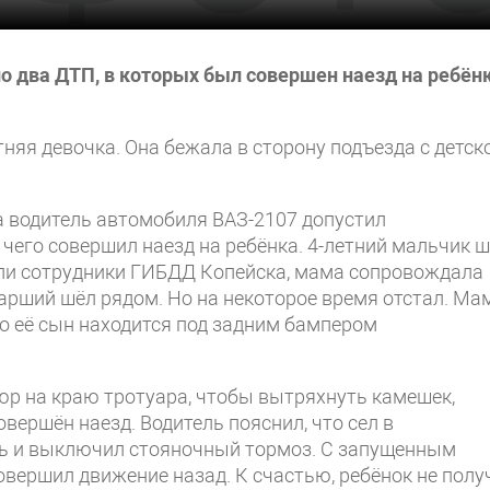
о два ДТП, в которых был совершен наезд на ребён
няя девочка. Она бежала в сторону подъезда с детск
ода водитель автомобиля ВАЗ-2107 допустил
чего совершил наезд на ребёнка. 4-летний мальчик 
нили сотрудники ГИБДД Копейска, мама сопровождала
тарший шёл рядом. Но на некоторое время отстал. Ма
то её сын находится под задним бампером
юр на краю тротуара, чтобы вытряхнуть камешек,
овершён наезд. Водитель пояснил, что сел в
ль и выключил стояночный тормоз. С запущенным
вершил движение назад. К счастью, ребёнок не полу