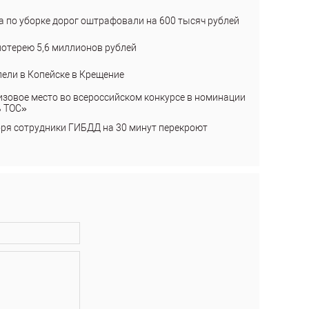
а по уборке дорог оштрафовали на 600 тысяч рублей
лотерею 5,6 миллионов рублей
пели в Копейске в Крещение
изовое место во всероссийском конкурсе в номинации
ь ТОС»
бря сотрудники ГИБДД на 30 минут перекроют