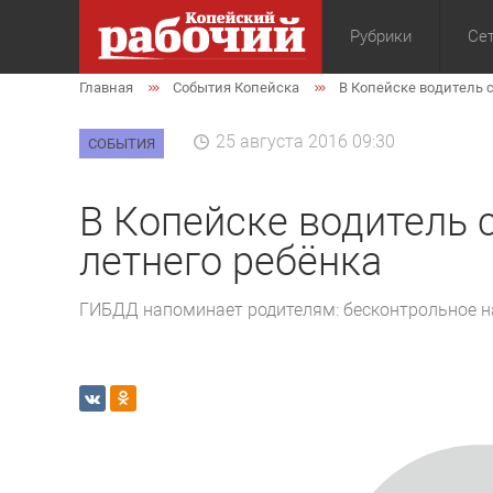
Рубрики
Сет
Главная
События Копейска
В Копейске водитель 
Общество
Экон
25 августа 2016 09:30
СОБЫТИЯ
В Копейске водитель 
летнего ребёнка
ГИБДД напоминает родителям: бесконтрольное на