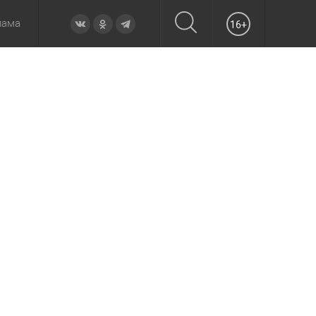
лама
16+
овье
а неделю
Образование
Вчера
Вечерние
Происшествия
Утренние
Официально