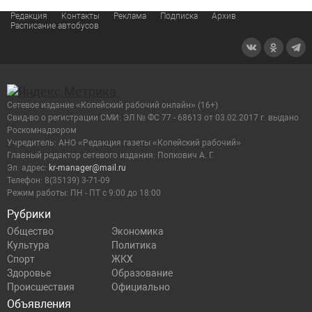
Редакция
Контакты
Реклама
Подписка
Архив
Расписание автобусов
Сетевое издание «Копейский рабочий онлайн» (16+)
Cвид-во о регистрации СМИ: ЭЛ № ФС 77 - 68613 от 03.02.2017 г. выдано
Роскомнадзором
Учредитель: АНО «Редакция газеты «Копейский рабочий»
Главный редактор сетевого издания: Попкович А. Г.
Эл. адрес:
kr-manager@mail.ru
Телефон: 8(35139) 3-71-09
Режим работы: ПН - ПТ с 9:00 до 18:00
Рубрики
Общество
Экономика
Культура
Политика
Спорт
ЖКХ
Здоровье
Образование
Происшествия
Официально
Объявления