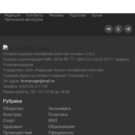
Редакция
Контакты
Реклама
Подписка
Архив
Расписание автобусов
Сетевое издание «Копейский рабочий онлайн» (16+)
Cвид-во о регистрации СМИ: ЭЛ № ФС 77 - 68613 от 03.02.2017 г. выдано
Роскомнадзором
Учредитель: АНО «Редакция газеты «Копейский рабочий»
Главный редактор сетевого издания: Попкович А. Г.
Эл. адрес:
kr-manager@mail.ru
Телефон: 8(35139) 3-71-09
Режим работы: ПН - ПТ с 9:00 до 18:00
Рубрики
Общество
Экономика
Культура
Политика
Спорт
ЖКХ
Здоровье
Образование
Происшествия
Официально