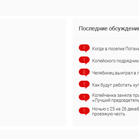
Последние обсуждени
1
Когда в поселке Потан
1
Копейского подрядчик
2
Челябинец выиграл в 
1
Как будут работать ку
Копейчанка заняла пр
1
«Лучший председател
Ночью с 25 на 26 дека
1
проезжую часть