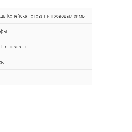
дь Копейска готовят к проводам зимы
афы
П за неделю
ок