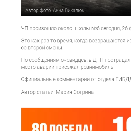
Автор фото: Анна Викалюк
ЧП произошло около школы №6 сегодня, 26 ф
Это как раз то время, когда возвращаются 
со второй смены.
По сообщениям очевидцев, в ДТП пострадал
место аварии приезжал реанимобиль.
Официальные комментарии от отдела ГИБДД
Автор статьи: Мария Согрина