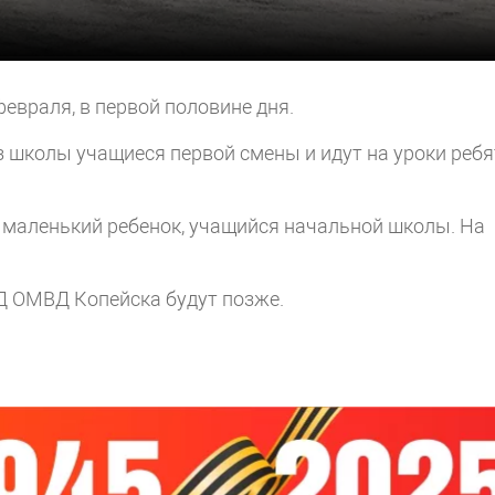
евраля, в первой половине дня.
из школы учащиеся первой смены и идут на уроки реб
 маленький ребенок, учащийся начальной школы. На
 ОМВД Копейска будут позже.