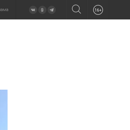
лама
16+
овье
а неделю
Образование
Вчера
Вечерние
Происшествия
Утренние
Официально