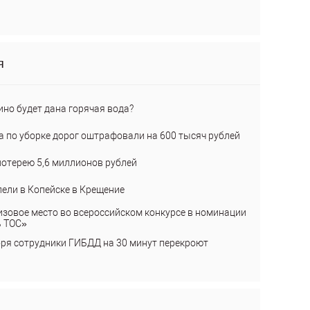
я
ино будет дана горячая вода?
а по уборке дорог оштрафовали на 600 тысяч рублей
лотерею 5,6 миллионов рублей
пели в Копейске в Крещение
изовое место во всероссийском конкурсе в номинации
ь ТОС»
бря сотрудники ГИБДД на 30 минут перекроют