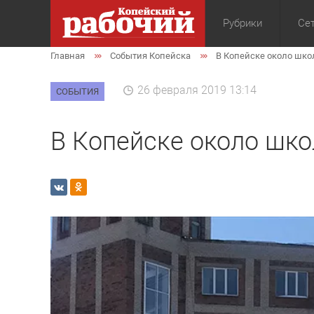
Рубрики
Сет
Главная
События Копейска
В Копейске около шко
Общество
Экон
26 февраля 2019 13:14
СОБЫТИЯ
В Копейске около шко