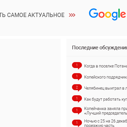
ТЬ САМОЕ АКТУАЛЬНОЕ
Последние обсуждени
1
Когда в поселке Потан
1
Копейского подрядчик
2
Челябинец выиграл в 
1
Как будут работать ку
Копейчанка заняла пр
1
«Лучший председател
Ночью с 25 на 26 дека
1
проезжую часть