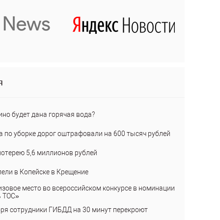
я
ино будет дана горячая вода?
а по уборке дорог оштрафовали на 600 тысяч рублей
лотерею 5,6 миллионов рублей
пели в Копейске в Крещение
изовое место во всероссийском конкурсе в номинации
ь ТОС»
бря сотрудники ГИБДД на 30 минут перекроют