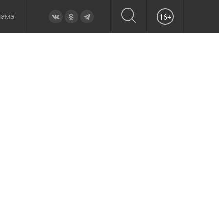
лама
16+
овье
а неделю
Образование
Вчера
Вечерние
Происшествия
Утренние
Официально