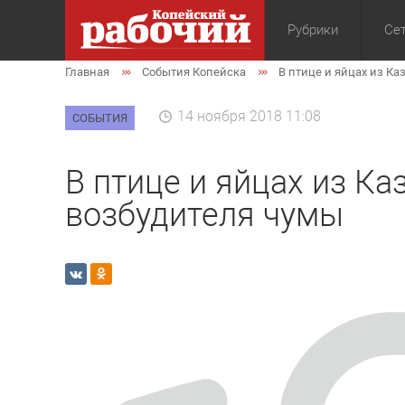
Рубрики
Сет
Главная
События Копейска
В птице и яйцах из К
Общество
Экон
14 ноября 2018 11:08
СОБЫТИЯ
В птице и яйцах из К
возбудителя чумы