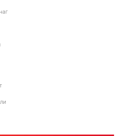
чаг
и
т
али