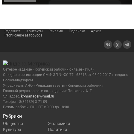
Редакция
Контакты
Реклама
Подписка
Архив
Расписание автобусов
Сетевое издание «Копейский рабочий онлайн» (16+)
Cвид-во о регистрации СМИ: ЭЛ № ФС 77 - 68613 от 03.02.2017 г. выдано
Роскомнадзором
Учредитель: АНО «Редакция газеты «Копейский рабочий»
Главный редактор сетевого издания: Попкович А. Г.
Эл. адрес:
kr-manager@mail.ru
Телефон: 8(35139) 3-71-09
Режим работы: ПН - ПТ с 9:00 до 18:00
Рубрики
Общество
Экономика
Культура
Политика