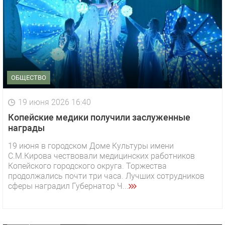
ОБЩЕСТВО
19 июня 2026 16:40
Копейские медики получили заслуженные
награды
19 июня в городском Доме Культуры имени
С.М.Кирова чествовали медицинских работников
1 видео
СМОТРЕТЬ
Копейского городского округа. Торжества
продолжались почти три часа. Лучших сотрудников
29 октября 2025 15:50
сферы наградил Губернатор Ч...
«Звезда» Метрана стала главным героем нового
видео компании
ОФИЦИАЛЬНО