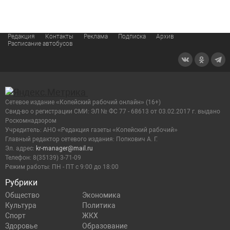
Редакция
Контакты
Реклама
Подписка
Архив
Расписание автобусов
Сетевое издание «Копейский рабочий онлайн» (16+)
Cвид-во о регистрации СМИ: ЭЛ № ФС 77 - 68613 от 03.02.2017 г. выдано
Роскомнадзором
Учредитель: АНО «Редакция газеты «Копейский рабочий»
Главный редактор сетевого издания: Попкович А. Г.
Эл. адрес:
kr-manager@mail.ru
Телефон: 8(35139) 3-71-09
Режим работы: ПН - ПТ с 9:00 до 18:00
Рубрики
Общество
Экономика
Культура
Политика
Спорт
ЖКХ
Здоровье
Образование