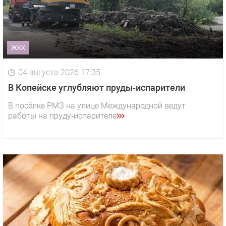
ЖКХ
04 августа 2026 17:35
В Копейске углубляют пруды‑испарители
В посёлке РМЗ на улице Международной ведут
работы на пруду‑испарителе