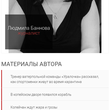
Людмила Баннова
журналист
МАТЕРИАЛЫ АВТОРА
Тренер ватерпольной команды «Уралочка» рассказал,
как спортсменки живут во время карантина
В копейском дворе появился корабль
Копейчан ждут жара и грозы