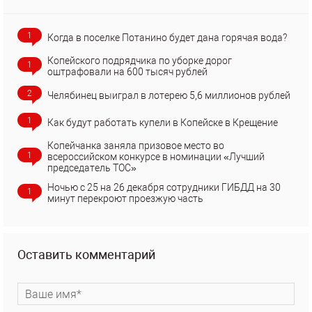
1
Когда в поселке Потанино будет дана горячая вода?
Копейского подрядчика по уборке дорог
1
оштрафовали на 600 тысяч рублей
2
Челябинец выиграл в лотерею 5,6 миллионов рублей
1
Как будут работать купели в Копейске в Крещение
Копейчанка заняла призовое место во
1
всероссийском конкурсе в номинации «Лучший
председатель ТОС»
Ночью с 25 на 26 декабря сотрудники ГИБДД на 30
1
минут перекроют проезжую часть
Оставить комментарий