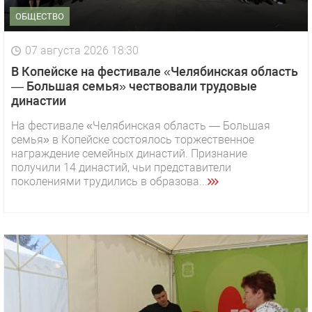
ОБЩЕСТВО
07 августа 2026 18:30
В Копейске на фестивале «Челябинская область
— Большая семья» чествовали трудовые
династии
На фестивале «Челябинская область — Большая
семья» в Копейске состоялось торжественное
награждение семейных династий. Признание
получили 14 династий, чьи представители
поколениями трудились в образова...