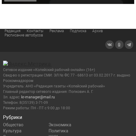
Редакция
Контакты
Реклама
Подписка
Архив
Расписание автобусов
Сетевое издание «Копейский рабочий онлайн» (16+)
Cвид-во о регистрации СМИ: ЭЛ № ФС 77 - 68613 от 03.02.2017 г. выдано
Роскомнадзором
Учредитель: АНО «Редакция газеты «Копейский рабочий»
Главный редактор сетевого издания: Попкович А. Г.
Эл. адрес:
kr-manager@mail.ru
Телефон: 8(35139) 3-71-09
Режим работы: ПН - ПТ с 9:00 до 18:00
Рубрики
Общество
Экономика
Культура
Политика