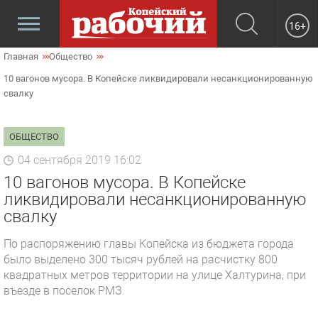
16+
Главная
Общество
10 вагонов мусора. В Копейске ликвидировали несанкционированную
свалку
ОБЩЕСТВО
04 сентября 2019 16:02
10 вагонов мусора. В Копейске
ликвидировали несанкционированную
свалку
По распоряжению главы Копейска из бюджета города
было выделено 300 тысяч рублей на расчистку 800
квадратных метров территории на улице Халтурина, при
въезде в поселок РМЗ.