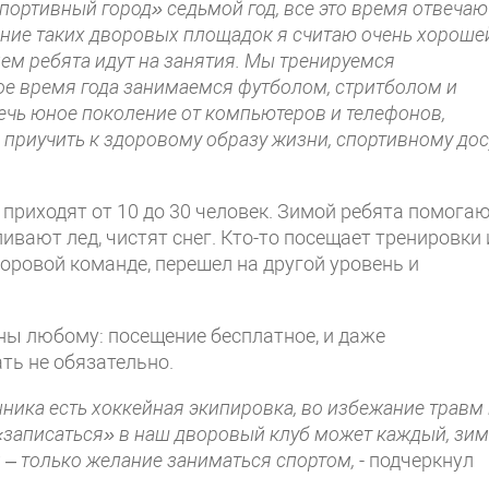
портивный город» седьмой год, все это время отвечаю
ание таких дворовых площадок я считаю очень хороше
ием ребята идут на занятия. Мы тренируемся
лое время года занимаемся футболом, стритболом и
ечь юное поколение от компьютеров и телефонов,
 приучить к здоровому образу жизни, спортивному досу
 приходят от 10 до 30 человек. Зимой ребята помога
ивают лед, чистят снег. Кто-то посещает тренировки 
дворовой команде, перешел на другой уровень и
ны любому: посещение бесплатное, и даже
ь не обязательно.
анника есть хоккейная экипировка, во избежание травм
о «записаться» в наш дворовый клуб может каждый, зи
 – только желание заниматься спортом,
- подчеркнул