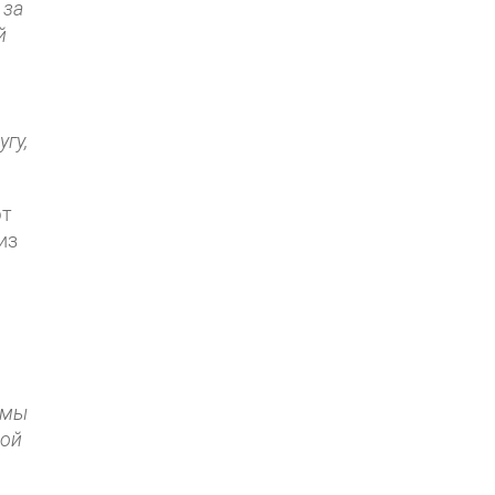
 за
й
гу,
ют
из
 мы
мой