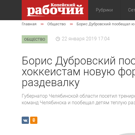
Рубрики
Сет
Главная
Общество
Борис Дубровский пообещал ю
Общество
Экон
22 января 2019 17:04
ОБЩЕСТВО
Борис Дубровский п
хоккеистам новую фо
раздевалку
Губернатор Челябинской области посетил тренир
команд Челябинска и пообещал детям теплую раз