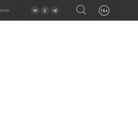
лама
16+
овье
а неделю
Образование
Вчера
Вечерние
Происшествия
Утренние
Официально