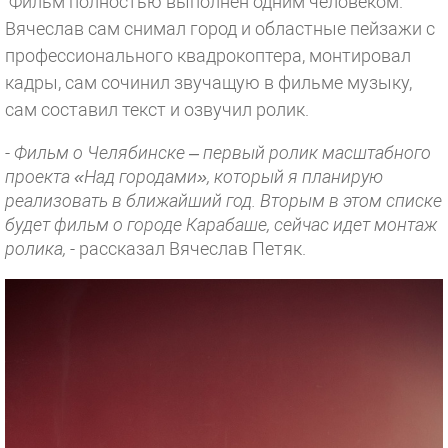
Фильм полностью выполнен одним человеком.
Вячеслав сам снимал город и областные пейзажи с
профессионального квадрокоптера, монтировал
кадры, сам сочинил звучащую в фильме музыку,
сам составил текст и озвучил ролик.
-
Фильм о Челябинске – первый ролик масштабного
проекта «Над городами», который я планирую
реализовать в ближайший год. Вторым в этом списке
будет фильм о городе Карабаше, сейчас идет монтаж
ролика,
- рассказал Вячеслав Петяк.