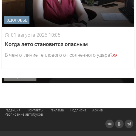
ЗДОРОВЬЕ
01 августа 2026 10:05
1 видео
СМОТРЕТЬ
Когда лето становится опасным
29 октября 2025 15:50
В чем отличие теплового от солнечного удара?
«Звезда» Метрана стала главным героем нового
видео компании
ОФИЦИАЛЬНО
Редакция
Контакты
Реклама
Подписка
Архив
Расписание автобусов