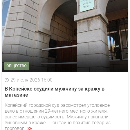
ОБЩЕСТВО
29 июля 2026 16:00
В Копейске осудили мужчину за кражу в
магазине
Копейский городской суд рассмотрел уголовное
дело в отношении 29‑летнего местного жителя,
ранее имевшего судимость. Мужчину признали
виновным в краже — он тайно похитил товар из
торговог...