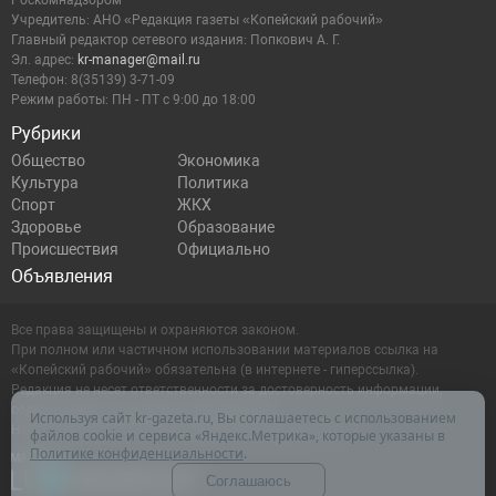
Роскомнадзором
Учредитель: АНО «Редакция газеты «Копейский рабочий»
Главный редактор сетевого издания: Попкович А. Г.
Эл. адрес:
kr-manager@mail.ru
Телефон: 8(35139) 3-71-09
Режим работы: ПН - ПТ с 9:00 до 18:00
Рубрики
Общество
Экономика
Культура
Политика
Спорт
ЖКХ
Здоровье
Образование
Происшествия
Официально
Объявления
Все права защищены и охраняются законом.
При полном или частичном использовании материалов ссылка на
«Копейский рабочий» обязательна (в интернете - гиперссылка).
Редакция не несет ответственности за достоверность информации,
содержащейся в рекламных объявлениях.
Используя сайт kr-gazeta.ru, Вы соглашаетесь с использованием
Настоящий ресурс может содержать материалы 16+
файлов cookie и сервиса «Яндекс.Метрика», которые указаны в
Политике конфиденциальности
.
Соглашаюсь