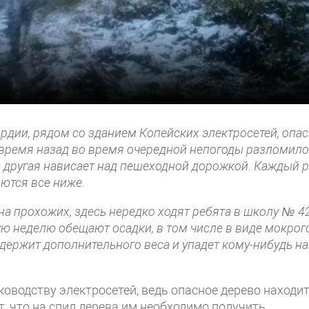
ардии, рядом со зданием Копейских электросетей, опа
е время назад во время очередной непогоды разломил
а другая нависает над пешеходной дорожкой. Каждый р
яются все ниже.
а прохожих, здесь нередко ходят ребята в школу № 42
ую неделю обещают осадки, в том числе в виде мокрог
выдержит дополнительного веса и упадет кому-нибудь на
водству электросетей, ведь опасное дерево находи
т, что на спил дерева им необходимо получить