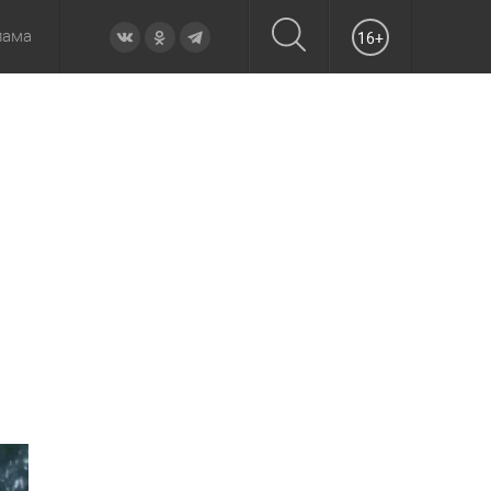
лама
16+
овье
а неделю
Образование
Вчера
Вечерние
Происшествия
Утренние
Официально