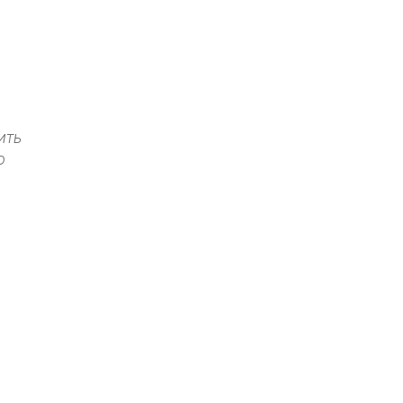
ить
о