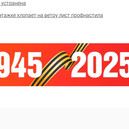
 устранена
этажке хлопает на ветру лист профнастила