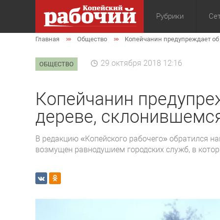
Рубрики
Сет
Главная
Общество
Копейчанин предупреждает об
Общество
Экон
29 октября 2018 12:16
ОБЩЕСТВО
Копейчанин предупре
дереве, склонившемся
В редакцию «Копейского рабочего» обратился н
возмущен равнодушием городских служб, в котор