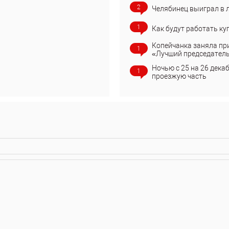
2
Челябинец выиграл в 
1
Как будут работать ку
Копейчанка заняла пр
1
«Лучший председател
Ночью с 25 на 26 дека
1
проезжую часть