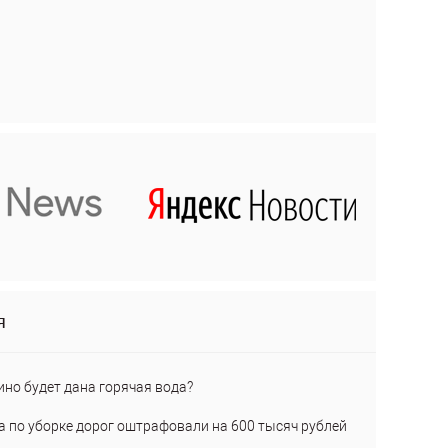
я
ино будет дана горячая вода?
а по уборке дорог оштрафовали на 600 тысяч рублей