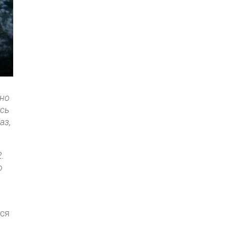
сно
ось
аз,
.
о
тся