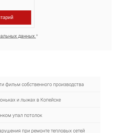
нальных данных.
*
ти фильм собственного производства
коньках и лыжах в Копейске
енком упал потолок
арушения при ремонте тепловых сетей