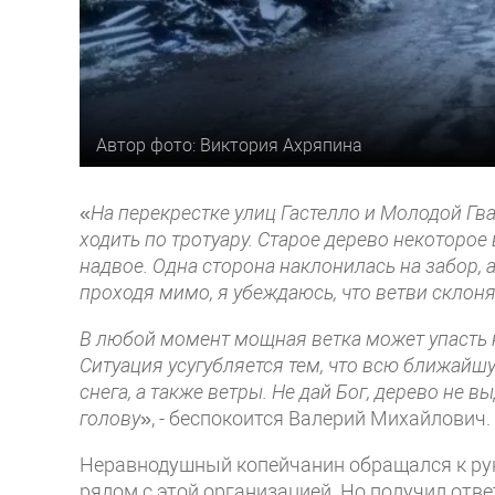
Автор фото: Виктория Ахряпина
«
На перекрестке улиц Гастелло и Молодой Гв
ходить по тротуару. Старое дерево некоторо
надвое. Одна сторона наклонилась на забор, 
проходя мимо, я убеждаюсь, что ветви склон
В любой момент мощная ветка может упасть н
Ситуация усугубляется тем, что всю ближайш
снега, а также ветры. Не дай Бог, дерево не 
голову
», - беспокоится Валерий Михайлович.
Неравнодушный копейчанин обращался к руко
рядом с этой организацией. Но получил отве