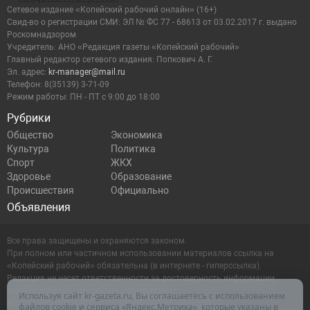
Сетевое издание «Копейский рабочий онлайн» (16+)
Cвид-во о регистрации СМИ: ЭЛ № ФС 77 - 68613 от 03.02.2017 г. выдано
Роскомнадзором
Учредитель: АНО «Редакция газеты «Копейский рабочий»
Главный редактор сетевого издания: Попкович А. Г.
Эл. адрес:
kr-manager@mail.ru
Телефон: 8(35139) 3-71-09
Режим работы: ПН - ПТ с 9:00 до 18:00
Рубрики
Общество
Экономика
Культура
Политика
Спорт
ЖКХ
Здоровье
Образование
Происшествия
Официально
Объявления
Все права защищены и охраняются законом.
При полном или частичном использовании материалов ссылка на
«Копейский рабочий» обязательна (в интернете - гиперссылка).
Редакция не несет ответственности за достоверность информации,
содержащейся в рекламных объявлениях.
Используя сайт kr-gazeta.ru, Вы соглашаетесь с использованием
Настоящий ресурс может содержать материалы 16+
файлов cookie и сервиса «Яндекс.Метрика», которые указаны в