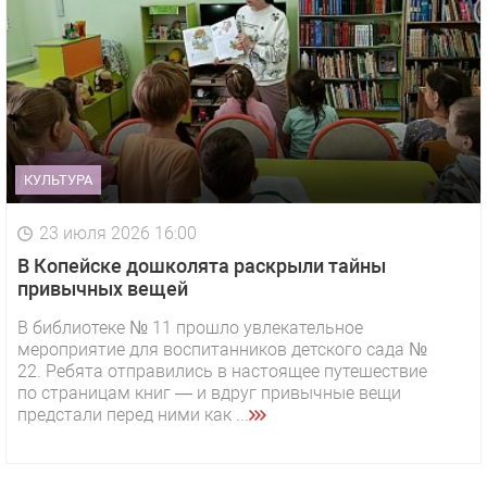
КУЛЬТУРА
23 июля 2026 16:00
В Копейске дошколята раскрыли тайны
привычных вещей
В библиотеке № 11 прошло увлекательное
мероприятие для воспитанников детского сада №
22. Ребята отправились в настоящее путешествие
по страницам книг — и вдруг привычные вещи
предстали перед ними как ...