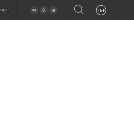
лама
16+
овье
а неделю
Образование
Вчера
Вечерние
Происшествия
Утренние
Официально