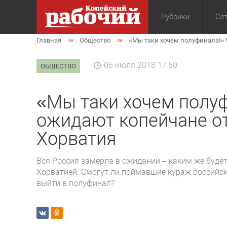
Рубрики
Сет
Главная
Общество
«Мы таки хочем полуфинала!» 
Общество
Экон
06 июля 2018 17:50
ОБЩЕСТВО
«Мы таки хочем полуф
ожидают копейчане от
Хорватия
Вся Россия замерла в ожидании – каким же буде
Хорватией. Смогут ли поймавшие кураж российс
выйти в полуфинал?