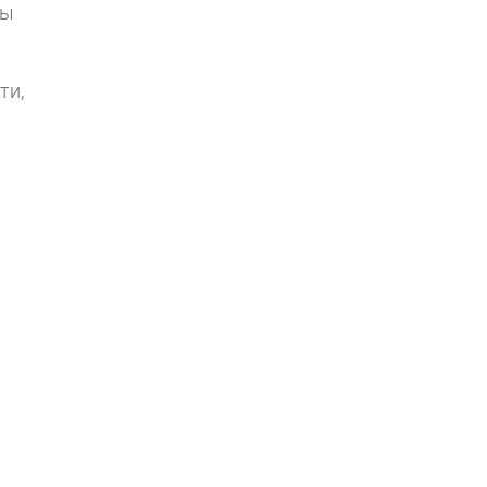
ды
ти,