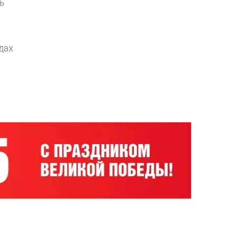
нь
дах