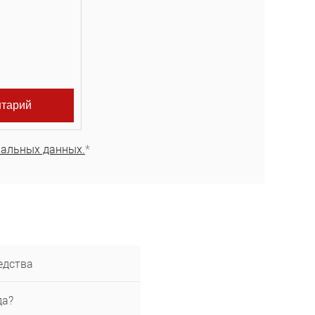
нальных данных.
*
едства
да?