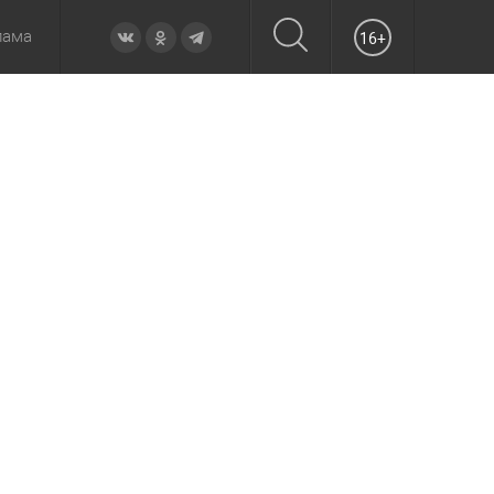
лама
16+
овье
а неделю
Образование
Вчера
Вечерние
Происшествия
Утренние
Официально