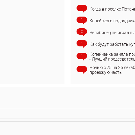
1
Когда в поселке Потан
1
Копейского подрядчик
2
Челябинец выиграл в 
1
Как будут работать ку
Копейчанка заняла пр
1
«Лучший председател
Ночью с 25 на 26 дека
1
проезжую часть