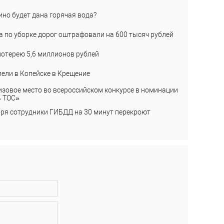
ино будет дана горячая вода?
а по уборке дорог оштрафовали на 600 тысяч рублей
лотерею 5,6 миллионов рублей
пели в Копейске в Крещение
изовое место во всероссийском конкурсе в номинации
ь ТОС»
бря сотрудники ГИБДД на 30 минут перекроют