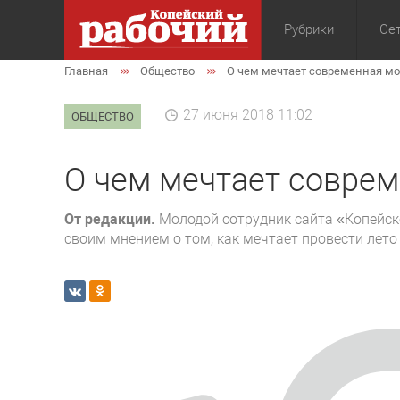
Рубрики
Сет
Главная
Общество
О чем мечтает современная м
Общество
Экон
27 июня 2018 11:02
ОБЩЕСТВО
О чем мечтает совре
От редакции.
Молодой сотрудник сайта «Копейск
своим мнением о том, как мечтает провести лет