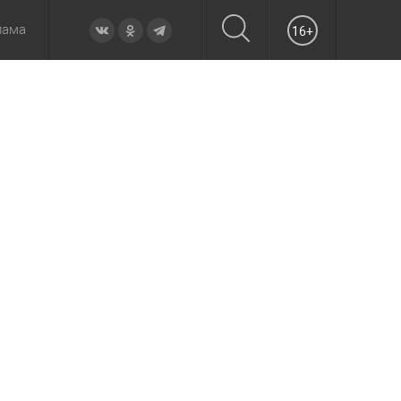
лама
16+
овье
а неделю
Образование
Вчера
Вечерние
Происшествия
Утренние
Официально