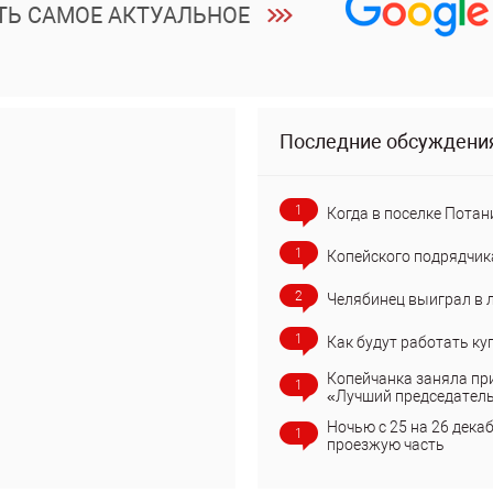
ТЬ САМОЕ АКТУАЛЬНОЕ
Последние обсуждени
1
Когда в поселке Потан
1
Копейского подрядчик
2
Челябинец выиграл в 
1
Как будут работать ку
Копейчанка заняла пр
1
«Лучший председател
Ночью с 25 на 26 дека
1
проезжую часть