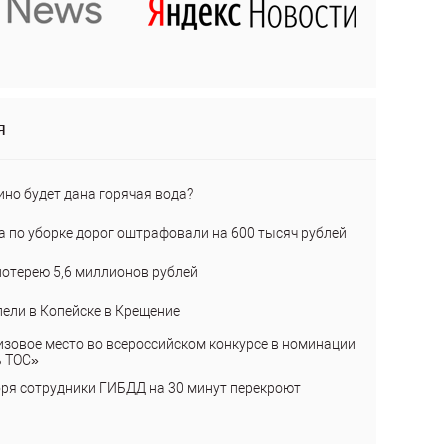
я
ино будет дана горячая вода?
а по уборке дорог оштрафовали на 600 тысяч рублей
лотерею 5,6 миллионов рублей
пели в Копейске в Крещение
изовое место во всероссийском конкурсе в номинации
ь ТОС»
бря сотрудники ГИБДД на 30 минут перекроют