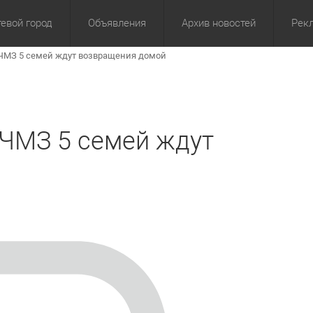
евой город
Объявления
Архив новостей
Рек
 ЧМЗ 5 семей ждут возвращения домой
омика
Культура
Политика
За сутки
Спорт
За 3 дня
ЖКХ
Здор
З
 ЧМЗ 5 семей ждут