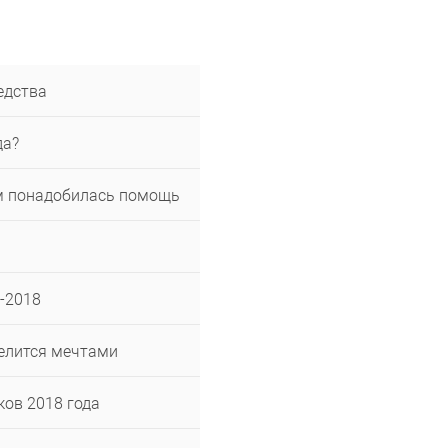
едства
да?
м понадобилась помощь
-2018
делится мечтами
ов 2018 года