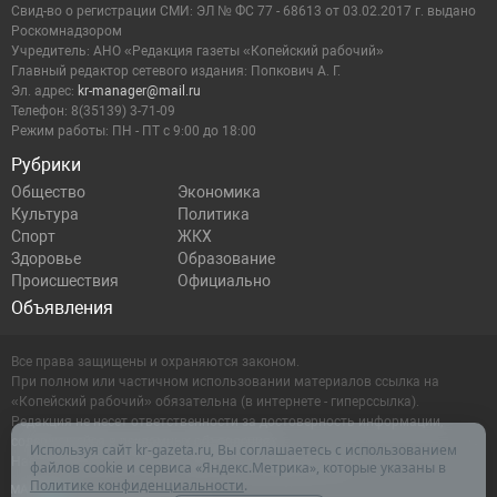
Cвид-во о регистрации СМИ: ЭЛ № ФС 77 - 68613 от 03.02.2017 г. выдано
Роскомнадзором
Учредитель: АНО «Редакция газеты «Копейский рабочий»
Главный редактор сетевого издания: Попкович А. Г.
Эл. адрес:
kr-manager@mail.ru
Телефон: 8(35139) 3-71-09
Режим работы: ПН - ПТ с 9:00 до 18:00
Рубрики
Общество
Экономика
Культура
Политика
Спорт
ЖКХ
Здоровье
Образование
Происшествия
Официально
Объявления
Все права защищены и охраняются законом.
При полном или частичном использовании материалов ссылка на
«Копейский рабочий» обязательна (в интернете - гиперссылка).
Редакция не несет ответственности за достоверность информации,
содержащейся в рекламных объявлениях.
Используя сайт kr-gazeta.ru, Вы соглашаетесь с использованием
Настоящий ресурс может содержать материалы 16+
файлов cookie и сервиса «Яндекс.Метрика», которые указаны в
Политике конфиденциальности
.