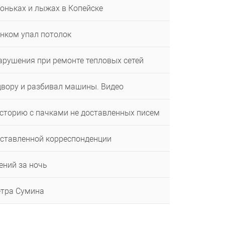
коньках и лыжах в Копейске
енком упал потолок
арушения при ремонте тепловых сетей
двору и разбивал машины. Видео
сторию с пачками не доставленных писем
оставленной корреспонденции
ений за ночь
етра Сумина