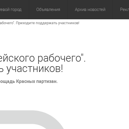
евой город
Объявления
Архив новостей
Рек
абочего". Приходите поддержать участников!
омика
Культура
Политика
За сутки
Спорт
За 3 дня
ЖКХ
Здор
З
йского рабочего".
 участников!
площадь Красных партизан.