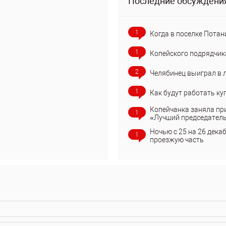
Последние обсуждени
1
Когда в поселке Потан
1
Копейского подрядчик
2
Челябинец выиграл в 
1
Как будут работать ку
Копейчанка заняла пр
1
«Лучший председател
Ночью с 25 на 26 дека
1
проезжую часть