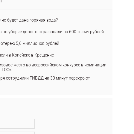
я
ино будет дана горячая вода?
а по уборке дорог оштрафовали на 600 тысяч рублей
лотерею 5,6 миллионов рублей
пели в Копейске в Крещение
изовое место во всероссийском конкурсе в номинации
ь ТОС»
бря сотрудники ГИБДД на 30 минут перекроют