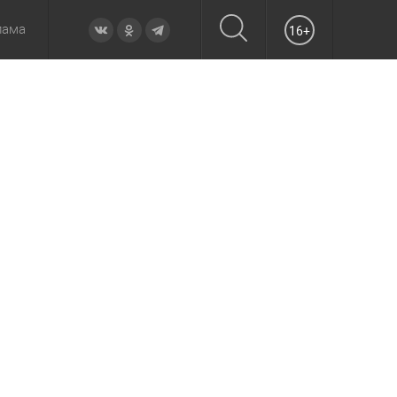
лама
16+
овье
а неделю
Образование
Вчера
Вечерние
Происшествия
Утренние
Официально