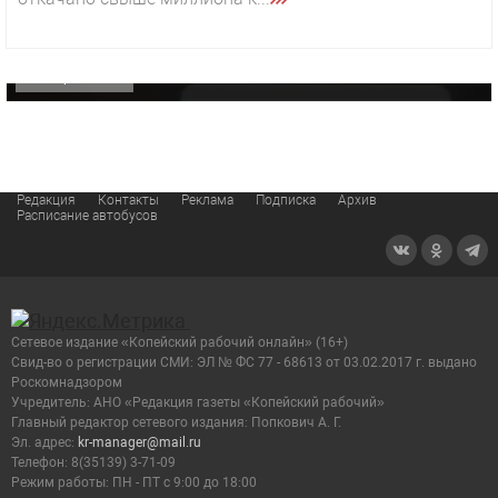
«Звезда» Метрана стала главным героем нового
видео компании
ОФИЦИАЛЬНО
Редакция
Контакты
Реклама
Подписка
Архив
Расписание автобусов
Сетевое издание «Копейский рабочий онлайн» (16+)
Cвид-во о регистрации СМИ: ЭЛ № ФС 77 - 68613 от 03.02.2017 г. выдано
Роскомнадзором
Учредитель: АНО «Редакция газеты «Копейский рабочий»
Главный редактор сетевого издания: Попкович А. Г.
Эл. адрес:
kr-manager@mail.ru
Телефон: 8(35139) 3-71-09
Режим работы: ПН - ПТ с 9:00 до 18:00