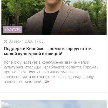
КУЛЬТУРА
03 июня 2026 17:00
Поддержи Копейск — помоги городу стать
малой культурной столицей!
Копейск участвует в конкурсе на звание малой
культурной столицы Челябинской области. Горожан
приглашают принять активное участие в
голосовании: ваш голос поможет родному городу
завоевать почётный ...