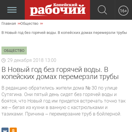
16+
Главная
Общество
В Новый год без горячей воды. В копейских домах перемерзли трубы
ОБЩЕСТВО
29 декабря 2018 13:00
В Новый год без горячей воды. В
копейских домах перемерзли трубы
В редакцию обратились жители дома № 30 по улице
Сутягина. Они пятый день сидят без горячей воды и
боятся, что Новый год им придется встречать точно так
же – бегая из кухни в ванную с кастрюльками и
тазиками. Причина – перемерзание труб в бойлерной.