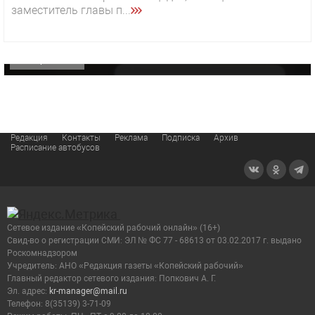
заместитель главы п...
«Звезда» Метрана стала главным героем нового
видео компании
ОФИЦИАЛЬНО
Редакция
Контакты
Реклама
Подписка
Архив
Расписание автобусов
Сетевое издание «Копейский рабочий онлайн» (16+)
Cвид-во о регистрации СМИ: ЭЛ № ФС 77 - 68613 от 03.02.2017 г. выдано
Роскомнадзором
Учредитель: АНО «Редакция газеты «Копейский рабочий»
Главный редактор сетевого издания: Попкович А. Г.
Эл. адрес:
kr-manager@mail.ru
Телефон: 8(35139) 3-71-09