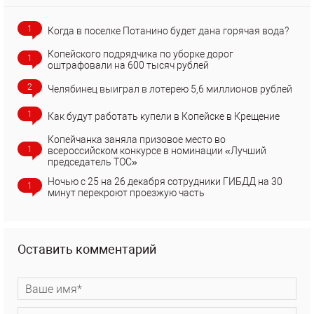
1
Когда в поселке Потанино будет дана горячая вода?
Копейского подрядчика по уборке дорог
1
оштрафовали на 600 тысяч рублей
2
Челябинец выиграл в лотерею 5,6 миллионов рублей
1
Как будут работать купели в Копейске в Крещение
Копейчанка заняла призовое место во
1
всероссийском конкурсе в номинации «Лучший
председатель ТОС»
Ночью с 25 на 26 декабря сотрудники ГИБДД на 30
1
минут перекроют проезжую часть
Оставить комментарий