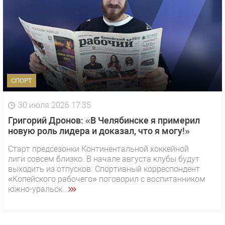
СПОРТ
30 июля 2026 17:35
Григорий Дронов: «В Челябинске я примерил
новую роль лидера и доказал, что я могу!»
Старт предсезонки Континентальной хоккейной
лиги совсем близко. В начале августа клубы будут
выходить из отпусков. Спортивный корреспондент
«Копейского рабочего» поговорил с воспитанником
южно-уральск...