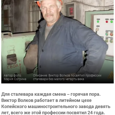
Автор фото:
Описание: Виктор Волков посвятил профессии
Мария Согрина
сталевара без малого четврть века
Для сталевара каждая смена – горячая пора.
Виктор Волков работает в литейном цехе
Копейского машиностроительного завода девять
лет, всего же этой профессии посвятил 24 года.