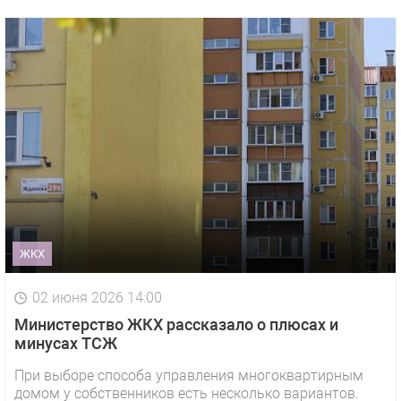
ЖКХ
02 июня 2026 14:00
Министерство ЖКХ рассказало о плюсах и
минусах ТСЖ
При выборе способа управления многоквартирным
1 видео
СМОТРЕТЬ
домом у собственников есть несколько вариантов.