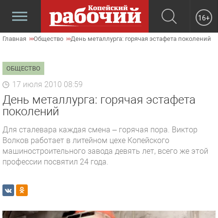
16+
Главная
Общество
День металлурга: горячая эстафета поколений
ОБЩЕСТВО
17 июля 2010 08:59
День металлурга: горячая эстафета
поколений
Для сталевара каждая смена – горячая пора. Виктор
Волков работает в литейном цехе Копейского
машиностроительного завода девять лет, всего же этой
профессии посвятил 24 года.