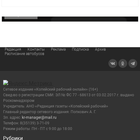
видео компании
ОФИЦИАЛЬНО
Редакция
Контакты
Реклама
Подписка
Архив
Расписание автобусов
Сетевое издание «Копейский рабочий онлайн» (16+)
Cвид-во о регистрации СМИ: ЭЛ № ФС 77 - 68613 от 03.02.2017 г. выдано
Роскомнадзором
Учредитель: АНО «Редакция газеты «Копейский рабочий»
Главный редактор сетевого издания: Попкович А. Г.
Эл. адрес:
kr-manager@mail.ru
Телефон: 8(35139) 3-71-09
Режим работы: ПН - ПТ с 9:00 до 18:00
Рубрики