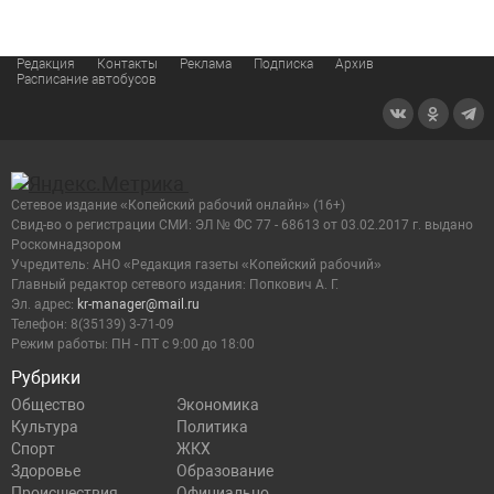
Редакция
Контакты
Реклама
Подписка
Архив
Расписание автобусов
Сетевое издание «Копейский рабочий онлайн» (16+)
Cвид-во о регистрации СМИ: ЭЛ № ФС 77 - 68613 от 03.02.2017 г. выдано
Роскомнадзором
Учредитель: АНО «Редакция газеты «Копейский рабочий»
Главный редактор сетевого издания: Попкович А. Г.
Эл. адрес:
kr-manager@mail.ru
Телефон: 8(35139) 3-71-09
Режим работы: ПН - ПТ с 9:00 до 18:00
Рубрики
Общество
Экономика
Культура
Политика
Спорт
ЖКХ
Здоровье
Образование
Происшествия
Официально